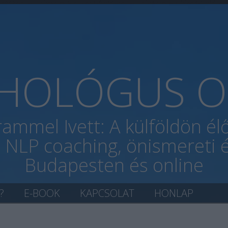
CHOLÓGUS O
rammel Ivett: A külföldön é
, NLP coaching, önismereti é
Budapesten és online
?
E-BOOK
KAPCSOLAT
HONLAP