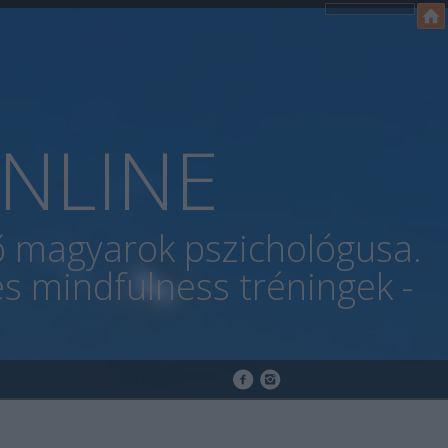
NLINE
lő magyarok pszichológusa.
s mindfulness tréningek -