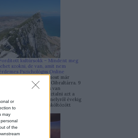
Fordított kultúrsokk – Mindent meg
lehet szokni, de van, amit nem
érdemes
Pszichológus Online
Schrammel Ivett
Igen, most már
publikus: hazaköltözöm Gibraltárra. 9
hónapja személyesen is van
lehetőségem megtapasztalni azt a
fordított kultúrsokkot, melyről évekig
sonal or
külföldön élt, majd hazaköltözött
ection to
klienseim...
ou may
 personal
out of the
 downstream