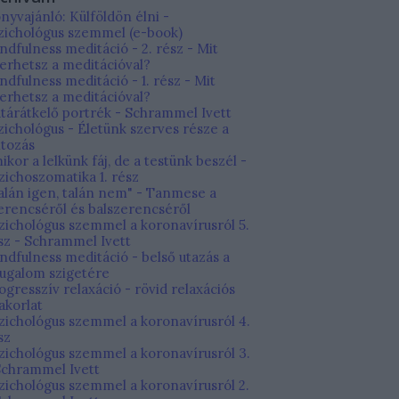
nyvajánló: Külföldön élni -
zichológus szemmel (e-book)
ndfulness meditáció - 2. rész - Mit
erhetsz a meditációval?
ndfulness meditáció - 1. rész - Mit
erhetsz a meditációval?
tárátkelő portrék - Schrammel Ivett
zichológus - Életünk szerves része a
ltozás
ikor a lelkünk fáj, de a testünk beszél -
zichoszomatika 1. rész
alán igen, talán nem" - Tanmese a
erencséről és balszerencséről
zichológus szemmel a koronavírusról 5.
sz - Schrammel Ivett
ndfulness meditáció - belső utazás a
ugalom szigetére
ogresszív relaxáció - rövid relaxációs
akorlat
zichológus szemmel a koronavírusról 4.
sz
zichológus szemmel a koronavírusról 3.
Schrammel Ivett
zichológus szemmel a koronavírusról 2.