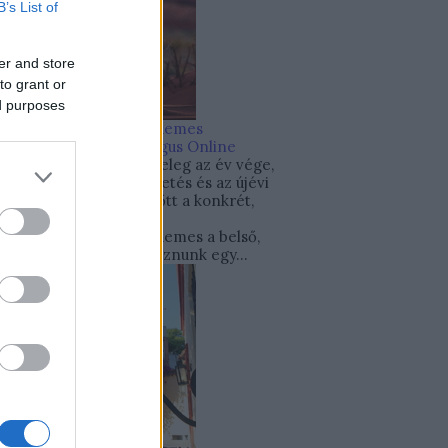
B’s List of
er and store
to grant or
ed purposes
Néhány dolog, amit érdemes
elengedned.
Pszichológus Online
Schrammel Ivett
Közeleg az év vége,
sokak számára a számvetés és az újévi
fogadalmak ideje. Mielőtt a konkrét,
kézzelfogható célokra
összpontosítanánk, érdemes a belső,
lelki célokkal is foglalkoznunk egy...