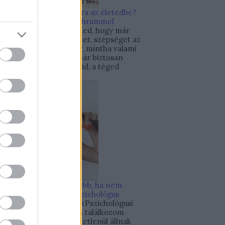
Hogyan szeress bele újra az életedbe?
Pszichológus Online Schrammel
Ivett
Néha talán úgy érzed, hogy már
nem találsz annyi örömet, szépséget az
életedben, mint egykor, mintha valami
megváltozott volna. S bár biztosan
változtak a körülményeid, a téged
körülvevő világ is,...
10 nevelési hiba, amit jobb, ha nem
követsz el szülőként
Pszichológus
Online Schrammel Ivett
Pszichológusi
munkám során gyakran találkozom
olyan szülőkkel, akik értetlenül állnak