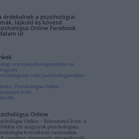
 érdekelnek a pszichológiai
mák, lájkold és kövesd
zichológus Online Facebook
dalam is!
nkek
nlap: www.pszichologusonline.eu
stagram:
w.instagram.com/pszichologusonline
utube: Pszichológus Online -
hrammel Ivett
nkedIn
zichológus Online
zichológus Online - Schrammel Ivett: A
lföldön élő magyarok pszichológusa.
zichológiai konzultáció, tanácsadás,
P coaching, önismereti, stresszkezelő