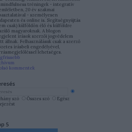
 mindfulness tréningek - integratív
emléletben, 20 év szakmai
pasztalatával - személyesen
dapesten és online is. Segítségnyújtás
em csak) külföldön élő és külföldre
szülő magyaroknak. A blogon
gjelent írások szerzői jogvédelem
att állnak. Felhasználásuk csak a szerző
őzetes írásbeli engedélyével,
rrásmegjelöléssel lehetséges.
gfrissebb
chívum
olsó kommentek
eresés
hány szó
Összes szó
Egész
fejezést
op 5