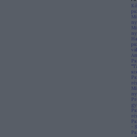
Kö
ps
Mi
ny
Mi
ny
Ha
ps
vá
Am
Ps
"T
sz
Ps
ré
Mi
ny
Pr
gy
Ps
ré
Ps
- 
Ps