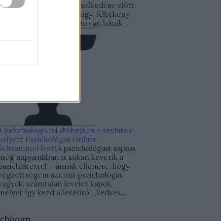
gyerekeik problémás viselkedése előtt.
A gyerek ingerlékeny, irigy, féltékeny,
elveszi mások játékát, durván bánik...
A pszichológiáról dióhéjban – tévhitek
helyett
Pszichológus Online
Schrammel Ivett
A pszichológust sajnos
még napjainkban is sokan keverik a
pszichiáterrel – annak ellenére, hogy
végzettségem szerint pszichológus
vagyok, számtalan levelet kapok,
melyet így kezd a levélíró: „kedves...
rchívum