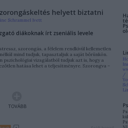
zorongáskeltés helyett biztatni
Ha
té
line Schrammel Ivett
Ps
ol
gató diákoknak írt zseniális levele
tressz, szorongás, a félelem rendkívül kellemetlen
Li
 nélkül mind tudjuk, tapasztaljuk a saját bőrünkön.
Ho
 pszichológiai vizsgálatból tudjuk azt is, hogy a
In
zőtlen hatása lehet a teljesítményre. Szorongva –
ww
/
Yo
Sc
Li
Ps
TOVÁBB
Ps
kü
Ps
NL
Szólj hozzá!
Tetszik