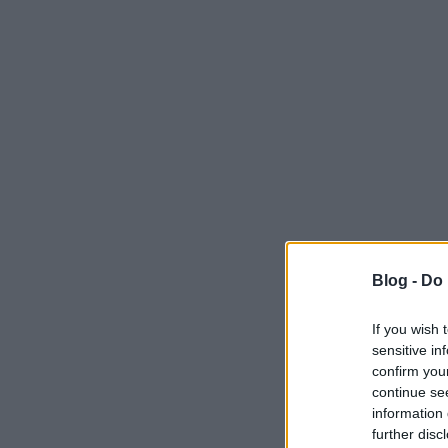
Blog -
Do 
If you wish 
sensitive in
confirm you
continue se
information 
further disc