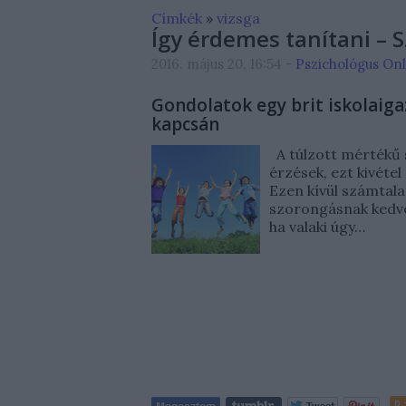
Címkék
»
vizsga
Így érdemes tanítani – S
2016. május 20. 16:54
-
Pszichológus On
Gondolatok egy brit iskolaigaz
kapcsán
A túlzott mértékű s
érzések, ezt kivétel
Ezen kívül számtalan
szorongásnak kedve
ha valaki úgy…