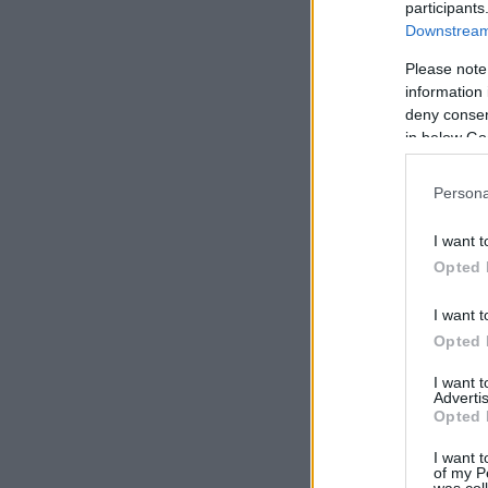
participants
Downstream 
Please note
information 
deny consent
in below Go
Persona
I want t
Opted 
I want t
Opted 
I want 
Advertis
Opted 
I want t
of my P
was col