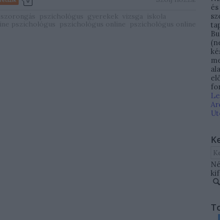
0
és
sz
szorongás
pszichológus
gyerekek
vizsga
iskola
ine pszichológus
pszichológus online
pszichológus online
ta
Bu
(n
ké
me
al
el
fo
Le
Ar
Ut
K
Né
ki
T