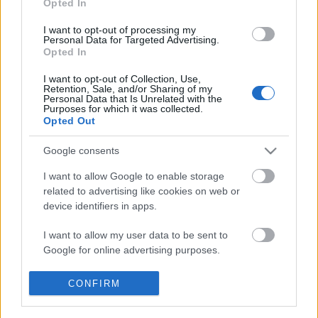
Opted In
I want to opt-out of processing my
Personal Data for Targeted Advertising.
Opted In
I want to opt-out of Collection, Use,
Retention, Sale, and/or Sharing of my
Personal Data that Is Unrelated with the
Purposes for which it was collected.
Opted Out
Google consents
I want to allow Google to enable storage
related to advertising like cookies on web or
device identifiers in apps.
Miért nem tud biciklizni az, aki
I want to allow my user data to be sent to
tudja, hogyan kell?
Google for online advertising purposes.
A tudás nem egyenlő a megértéssel - Hogyan
lehetséges mégis a változás?
I want to allow Google to send me
CONFIRM
personalized advertising.
Pszichológus Online Schrammel Ivett
•
2015. május 21.
0