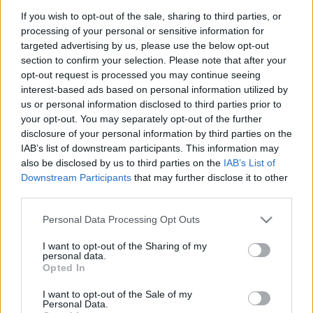
If you wish to opt-out of the sale, sharing to third parties, or
processing of your personal or sensitive information for
targeted advertising by us, please use the below opt-out
section to confirm your selection. Please note that after your
opt-out request is processed you may continue seeing
Miért olyan nehéz a változás?
interest-based ads based on personal information utilized by
us or personal information disclosed to third parties prior to
Hogyan lehetséges egyáltalán?
your opt-out. You may separately opt-out of the further
Miért nem tud biciklizni az, aki tudja, hogyan
disclosure of your personal information by third parties on the
kell? Egy érdekes és vicces videó megmutatja!
IAB’s list of downstream participants. This information may
also be disclosed by us to third parties on the
IAB’s List of
Pszichológus Online Schrammel Ivett
•
2017. február 11.
0
Downstream Participants
that may further disclose it to other
third parties.
A tudás (valaminek az ismerete) nem egyenlő a
Please note that this website/app uses one or more Google
megértéssel… Hogyan lehetséges mégis a változás?
Personal Data Processing Opt Outs
services and may gather and store information including but
Megosztok veletek egy érdekes és vicces videót, ami
not limited to your visit or usage behaviour. You may click to
I want to opt-out of the Sharing of my
segít megérteni, hogy sok esetben miért is olyan
personal data.
grant or deny consent to Google and its third-party tags to
nehéz a változás. Ez a rövid film azt is kiválóan
Opted In
use your data for below specified purposes in below Google
demonstrálja, hogy a változás lehetséges, az agy…
consent section.
I want to opt-out of the Sale of my
Personal Data.