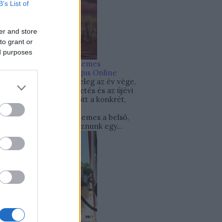
B’s List of
er and store
to grant or
ed purposes
Néhány dolog, amit érdemes
elengedned.
Pszichológus Online
Schrammel Ivett
Közeleg az év vége,
sokak számára a számvetés és az újévi
fogadalmak ideje. Mielőtt a konkrét,
kézzelfogható célokra
összpontosítanánk, érdemes a belső,
lelki célokkal is foglalkoznunk egy...