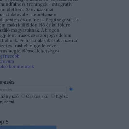
 mindfulness tréningek - integratív
emléletben, 20 év szakmai
pasztalatával - személyesen
dapesten és online is. Segítségnyújtás
em csak) külföldön élő és külföldre
szülő magyaroknak. A blogon
gjelent írások szerzői jogvédelem
att állnak. Felhasználásuk csak a szerző
őzetes írásbeli engedélyével,
rrásmegjelöléssel lehetséges.
gfrissebb
chívum
olsó kommentek
eresés
hány szó
Összes szó
Egész
fejezést
op 5