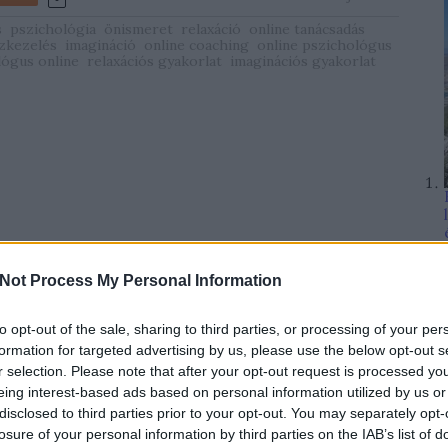
s
pszichológia
önismeret
relaxáció
online tanácsadás
zkezelés
imagináció
online coaching
online pszichológus
lógus online
relaxációs gyakorlat
imaginációs gyakorlat
Not Process My Personal Information
to opt-out of the sale, sharing to third parties, or processing of your per
formation for targeted advertising by us, please use the below opt-out s
r selection. Please note that after your opt-out request is processed y
eing interest-based ads based on personal information utilized by us or
disclosed to third parties prior to your opt-out. You may separately opt-
losure of your personal information by third parties on the IAB’s list of