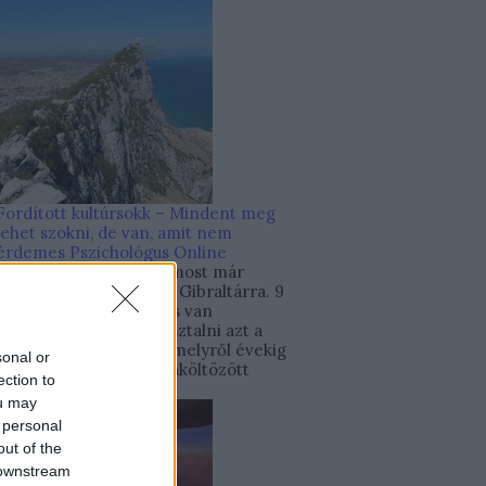
Fordított kultúrsokk – Mindent meg
lehet szokni, de van, amit nem
érdemes
Pszichológus Online
Schrammel Ivett
Igen, most már
publikus: hazaköltözöm Gibraltárra. 9
hónapja személyesen is van
lehetőségem megtapasztalni azt a
fordított kultúrsokkot, melyről évekig
sonal or
külföldön élt, majd hazaköltözött
ection to
klienseim...
ou may
 personal
out of the
 downstream