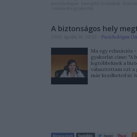
pszichológus
önsegítő technikák
Schram
relaxációs gyakorlat
A biztonságos hely megt
2020. április 10. 20:53
-
Pszichológus On
Ma egy relaxációs -
gyakorlat címe: "A 
legtöbbeknek a bizt
választottam ezt a 
már kezdheted is! J