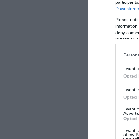
participants
Downstream 
Please note
information 
deny consent
in below Go
Persona
I want t
Opted 
I want t
Opted 
I want 
Advertis
Opted 
I want t
of my P
was col