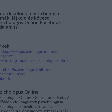
 érdekelnek a pszichológiai
mák, lájkold és kövesd
zichológus Online Facebook
dalam is!
nkek
nlap: www.pszichologusonline.eu
stagram:
w.instagram.com/pszichologusonline
utube: Pszichológus Online -
hrammel Ivett
nkedIn
zichológus Online
zichológus Online - Schrammel Ivett: A
lföldön élő magyarok pszichológusa.
zichológiai konzultáció, tanácsadás,
P coaching, önismereti, stresszkezelő