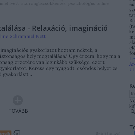
mel Ivett
szorongáscsökkentés
pszichológus online
és
sz
ta
Bu
alálása - Relaxáció, imagináció
(n
ké
line Schrammel Ivett
me
al
el
 imaginációs gyakorlatot hoztam nektek, a
fo
biztonságos hely megtalálása." Úgy érzem, hogy ma a
Le
onság érzetére van leginkább szüksége, ezért
Ar
gyakorlatot. Keress egy nyugodt, csöndes helyet és
Ut
ó gyakorlást!…
K
Né
ki
TOVÁBB
T
Szólj hozzá!
Tetszik
0