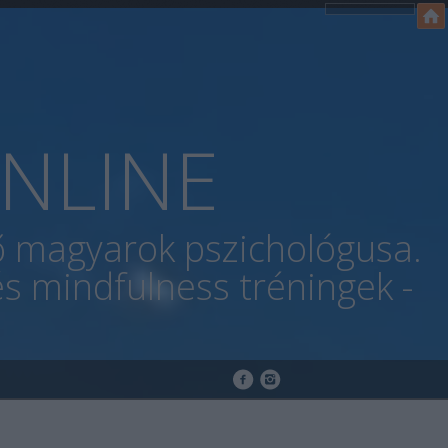
NLINE
lő magyarok pszichológusa.
s mindfulness tréningek -