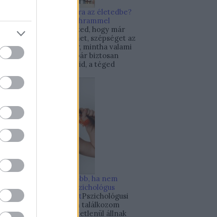
Hogyan szeress bele újra az életedbe?
Pszichológus Online Schrammel
Ivett
Néha talán úgy érzed, hogy már
nem találsz annyi örömet, szépséget az
életedben, mint egykor, mintha valami
megváltozott volna. S bár biztosan
változtak a körülményeid, a téged
körülvevő világ is,...
10 nevelési hiba, amit jobb, ha nem
követsz el szülőként
Pszichológus
Online Schrammel Ivett
Pszichológusi
munkám során gyakran találkozom
olyan szülőkkel, akik értetlenül állnak