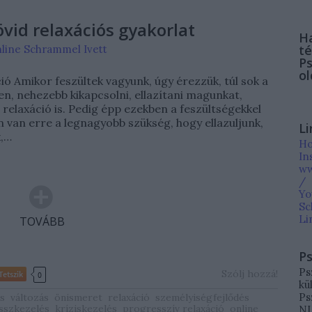
övid relaxációs gyakorlat
Ha
té
nline Schrammel Ivett
Ps
ol
ió Amikor feszültek vagyunk, úgy érezzük, túl sok a
en, nehezebb kikapcsolni, ellazítani magunkat,
elaxáció is. Pedig épp ezekben a feszültségekkel
 van erre a legnagyobb szükség, hogy ellazuljunk,
Li
k,…
Ho
In
ww
/
Yo
Sc
Li
TOVÁBB
Ps
Ps
Szólj hozzá!
Tetszik
0
kü
Ps
s
változás
önismeret
relaxáció
személyiségfejlődés
sszkezelés
kríziskezelés
progresszív relaxáció
online
NL