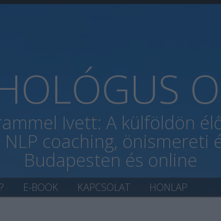
CHOLÓGUS O
rammel Ivett: A külföldön é
, NLP coaching, önismereti é
Budapesten és online
?
E-BOOK
KAPCSOLAT
HONLAP