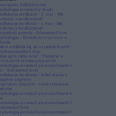
nyvajánló: Külföldön élni -
zichológus szemmel (e-book)
ndfulness meditáció - 2. rész - Mit
erhetsz a meditációval?
ndfulness meditáció - 1. rész - Mit
erhetsz a meditációval?
tárátkelő portrék - Schrammel Ivett
zichológus - Életünk szerves része a
ltozás
ikor a lelkünk fáj, de a testünk beszél -
zichoszomatika 1. rész
alán igen, talán nem" - Tanmese a
erencséről és balszerencséről
zichológus szemmel a koronavírusról 5.
sz - Schrammel Ivett
ndfulness meditáció - belső utazás a
ugalom szigetére
ogresszív relaxáció - rövid relaxációs
akorlat
zichológus szemmel a koronavírusról 4.
sz
zichológus szemmel a koronavírusról 3.
Schrammel Ivett
zichológus szemmel a koronavírusról 2.