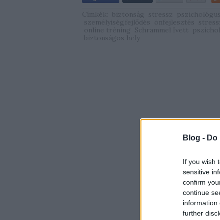
Címkék:
biztonság
stressz
pszichológu
személyiségfejlődés
önfejlesztés
stress
online tréning
Schrammel Ivett
pszicho
biztonságos hely
Blog -
Do 
If you wish 
sensitive in
confirm you
continue se
information 
further disc