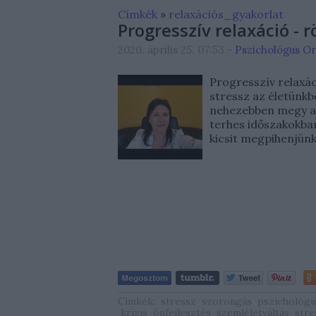
Címkék
»
relaxációs_gyakorlat
Progresszív relaxáció - r
2020. április 25. 07:53
-
Pszichológus O
Progresszív relaxác
stressz az életünkb
nehezebben megy a r
terhes időszakokban
kicsit megpihenjün
Címkék:
stressz
szorongás
pszichológu
krízis
önfejlesztés
szemléletváltás
stre