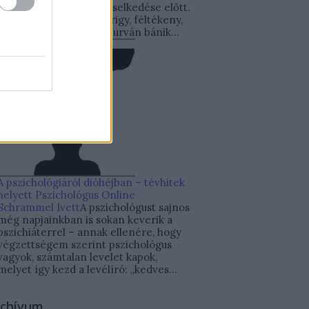
gyerekeik problémás viselkedése előtt.
A gyerek ingerlékeny, irigy, féltékeny,
elveszi mások játékát, durván bánik...
A pszichológiáról dióhéjban – tévhitek
helyett
Pszichológus Online
Schrammel Ivett
A pszichológust sajnos
még napjainkban is sokan keverik a
pszichiáterrel – annak ellenére, hogy
végzettségem szerint pszichológus
vagyok, számtalan levelet kapok,
melyet így kezd a levélíró: „kedves...
rchívum