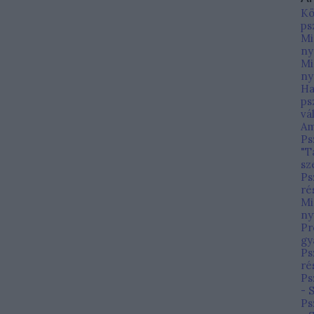
Kö
ps
Mi
ny
Mi
ny
Ha
ps
vá
Am
Ps
"T
sz
Ps
ré
Mi
ny
Pr
gy
Ps
ré
Ps
- 
Ps