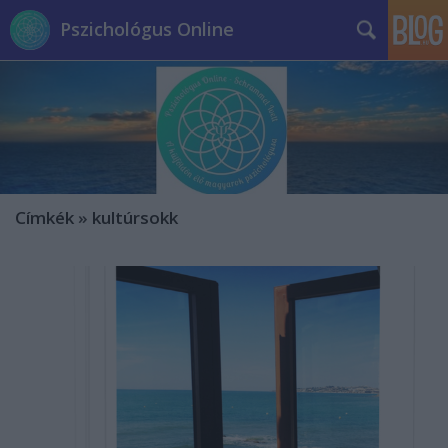
Pszichológus Online
Címkék
»
kultúrsokk