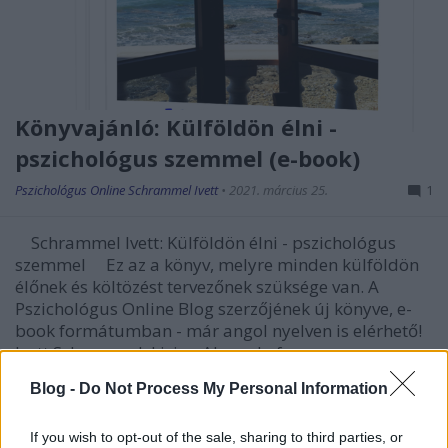
Könyvajánló: Külföldön élni -
pszichológus szemmel (e-book)
Pszichológus Online Schrammel Ivett
•
2021. március 25.
1
Schrammel Ivett: Külföldön élni - pszichológus
szemmel Ez az a könyv, melyre minden külföldön
élőnek és költözést tervezőnek szüksége van. A
Pszichológus Online Blog szerzőjének új könyve, e-
book formátumban - már angol nyelven is elérhető!
Ivett Schrammel: Living Abroad - from a…
Blog -
Do Not Process My Personal Information
If you wish to opt-out of the sale, sharing to third parties, or