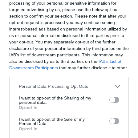
processing of your personal or sensitive information for
targeted advertising by us, please use the below opt-out
section to confirm your selection. Please note that after your
opt-out request is processed you may continue seeing
interest-based ads based on personal information utilized by
us or personal information disclosed to third parties prior to
your opt-out. You may separately opt-out of the further
disclosure of your personal information by third parties on the
IAB’s list of downstream participants. This information may
also be disclosed by us to third parties on the
IAB’s List of
Downstream Participants
that may further disclose it to other
third parties.
"Külföldön élni - pszichológus
Please note that this website/app uses one or more Google
Personal Data Processing Opt Outs
szemmel" (e-book) könyvajánló
services and may gather and store information including but
not limited to your visit or usage behaviour. You may click to
I want to opt-out of the Sharing of my
Pszichológus Online Schrammel Ivett
•
2019. december 31.
1
personal data.
grant or deny consent to Google and its third-party tags to
Opted In
use your data for below specified purposes in below Google
Külföldön élni - pszichológus szemmel Hogyan
consent section.
I want to opt-out of the Sale of my
valósítsd meg az álmaidat? Minden nagy utazás
Personal Data.
egy belső utazás is egyben, lelkünk legmélyére.
Opted In
Miközben megismered a világot, megismered