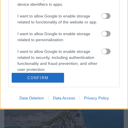
device identifiers in apps.
idegen
Pszichológus Online Schrammel Ivett
•
2018. február 03.
0
I want to allow Google to enable storage
related to functionality of the website or app.
Amikor az új még idegen - amikor a régi már idegen.
I want to allow Google to enable storage
Miben különbözik, és miben egyezik a külföldre
related to personalization.
költözést követő, a mézeshetek első fázisa utáni
második szakasz, a hagyományos értelemben vett
I want to allow Google to enable storage
kultúrsokk és a hazaköltözés utáni fordított
related to security, including authentication
kultúrsokk? Az országváltásnak – külföldre
functionality and fraud prevention, and other
költözésnek -…
user protection.
CONFIRM
Data Deletion
Data Access
Privacy Policy