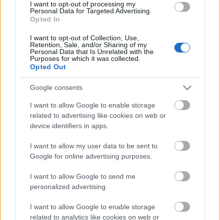
I want to opt-out of processing my
önmagad... A Pszichológus Online blog
Personal Data for Targeted Advertising.
szerzőjének új könyve, e-book formátumban. 20
Opted In
éves…
I want to opt-out of Collection, Use,
Retention, Sale, and/or Sharing of my
Personal Data that Is Unrelated with the
Purposes for which it was collected.
Opted Out
Google consents
I want to allow Google to enable storage
related to advertising like cookies on web or
device identifiers in apps.
I want to allow my user data to be sent to
Google for online advertising purposes.
I want to allow Google to send me
personalized advertising.
Kultúrsokk és fordított kultúrsokk
I want to allow Google to enable storage
related to analytics like cookies on web or
Amikor az új még idegen - amikor a régi már