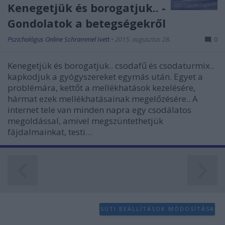
functionality and fraud prevention, and other
Kenegetjük és borogatjuk.. -
user protection.
Gondolatok a betegségekről
Pszichológus Online Schrammel Ivett
•
2015. augusztus 28.
0
Kenegetjük és borogatjuk.. csodafű és csodaturmix..
kapkodjuk a gyógyszereket egymás után. Egyet a
problémára, kettőt a mellékhatások kezelésére,
hármat ezek mellékhatásainak megelőzésére.. A
internet tele van minden napra egy csodálatos
megoldással, amivel megszüntethetjük
fájdalmainkat, testi…
SÜTI BEÁLLÍTÁSOK MÓDOSÍTÁSA