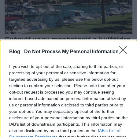
Gyógyít vagy megbetegít a külföldre
költözés? Mikor pozitív és mikor
Blog -
Do Not Process My Personal Information
negatív a stressz?
If you wish to opt-out of the sale, sharing to third parties, or
Pszichológus Online Schrammel Ivett
•
2017. január 28.
5
processing of your personal or sensitive information for
targeted advertising by us, please use the below opt-out
Pszichológusi munkám során mindkét esettel
section to confirm your selection. Please note that after your
számtalanszor találkoztam már. A legtöbben óriási
opt-out request is processed you may continue seeing
horderejű változásokat várnak a külföldre
interest-based ads based on personal information utilized by
költözéstől, és itt nem csak az anyagi helyzet jelentős
us or personal information disclosed to third parties prior to
javulására gondolok, bár kétségkívül sajnos az a
your opt-out. You may separately opt-out of the further
leggyakoribb motiváló tényezője az országváltásnak.
disclosure of your personal information by third parties on the
Sokan…
IAB’s list of downstream participants. This information may
also be disclosed by us to third parties on the
IAB’s List of
Downstream Participants
that may further disclose it to other