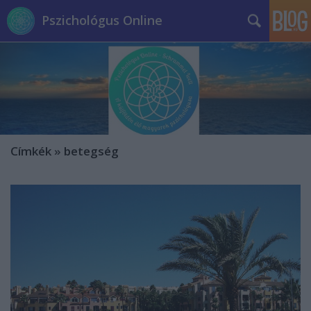
Pszichológus Online
Címkék
»
betegség