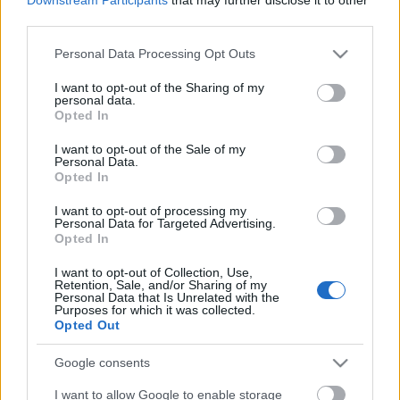
third parties.
Please note that this website/app uses one or more Google
Personal Data Processing Opt Outs
services and may gather and store information including but
not limited to your visit or usage behaviour. You may click to
I want to opt-out of the Sharing of my
personal data.
grant or deny consent to Google and its third-party tags to
Opted In
use your data for below specified purposes in below Google
consent section.
I want to opt-out of the Sale of my
Personal Data.
Opted In
I want to opt-out of processing my
Personal Data for Targeted Advertising.
Opted In
I want to opt-out of Collection, Use,
A bátorság diadala
Retention, Sale, and/or Sharing of my
Personal Data that Is Unrelated with the
Hogyan változhat életünk pozitív irányba egy
Purposes for which it was collected.
betegség hatására?
Opted Out
Pszichológus Online Schrammel Ivett
•
2016. december 10.
0
Google consents
I want to allow Google to enable storage
Nagyon megérintett engem ez az igaz történet, "a