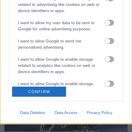
related to advertising like cookies on web or
bátorság története", ezért elmesélem nektek. Biztos
device identifiers in apps.
vagyok benne, hogy sokaknak segíteni fog és erőt ad.
Onnan indultunk Eszterrel – nevezzük most így –
I want to allow my user data to be sent to
hogy mikor tudott hinni önmagában, mikor érezte
Google for online advertising purposes.
úgy, hogy igazán elfogadja önmagát. Nem…
I want to allow Google to send me
personalized advertising.
I want to allow Google to enable storage
related to analytics like cookies on web or
device identifiers in apps.
I want to allow Google to enable storage
related to functionality of the website or app.
CONFIRM
I want to allow Google to enable storage
related to personalization.
Data Deletion
Data Access
Privacy Policy
I want to allow Google to enable storage
related to security, including authentication