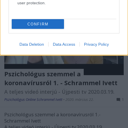
user protection.
CONFIRM
Data Deletion
Data Access
Privacy Policy
Pszichológus szemmel a
koronavírusról 1. - Schrammel Ivett
A teljes videó interjú - Újpesti tv 2020.03.19.
Pszichológus Online Schrammel Ivett
•
2020. március 22.
1
Pszichológus szemmel a koronavírusról 1.-
Schrammel Ivett
A teljes videó interjú - Újpesti tv 2020.03.19.