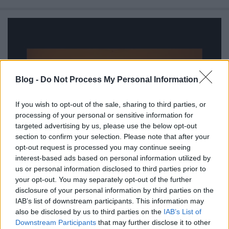
Blog -
Do Not Process My Personal Information
If you wish to opt-out of the sale, sharing to third parties, or
processing of your personal or sensitive information for
targeted advertising by us, please use the below opt-out
section to confirm your selection. Please note that after your
opt-out request is processed you may continue seeing
interest-based ads based on personal information utilized by
us or personal information disclosed to third parties prior to
A biztonságos hely megtalálása -
your opt-out. You may separately opt-out of the further
Relaxáció, imagináció
disclosure of your personal information by third parties on the
IAB’s list of downstream participants. This information may
Pszichológus Online Schrammel Ivett
•
2020. április 10.
0
also be disclosed by us to third parties on the
IAB’s List of
Downstream Participants
that may further disclose it to other