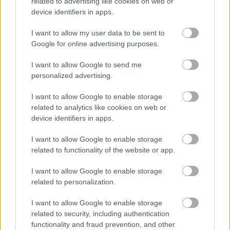
related to advertising like cookies on web or
device identifiers in apps.
I want to allow my user data to be sent to
Google for online advertising purposes.
I want to allow Google to send me
personalized advertising.
3 perc lélegzetvételnyi szünet -
I want to allow Google to enable storage
mindfulness meditáció
related to analytics like cookies on web or
Pszichológus Online Schrammel Ivett
•
2020. április 03.
0
device identifiers in apps.
I want to allow Google to enable storage
Ha nincs időd hosszabb meditációt végezni, mert vagy a hely,
related to functionality of the website or app.
vagy az idő nem alkalmas rá ott és akkor, ahol éppen vagy,
I want to allow Google to enable storage
segíthet a stressz ...
related to personalization.
I want to allow Google to enable storage
related to security, including authentication
functionality and fraud prevention, and other