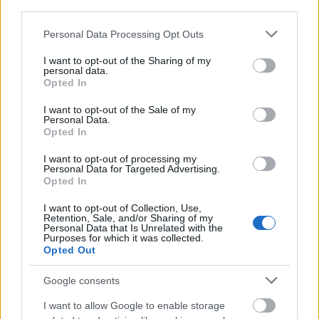
third parties.
Ma egy relaxációs - imaginációs gyakorlatot hoztam nektek, a
gyakorlat címe: "A biztonságos hely megtalálása." Úgy érzem,
Please note that this website/app uses one or more Google
Personal Data Processing Opt Outs
hogy ma a ...
services and may gather and store information including but
not limited to your visit or usage behaviour. You may click to
I want to opt-out of the Sharing of my
personal data.
grant or deny consent to Google and its third-party tags to
Online Mindfulness Tréning
Opted In
use your data for below specified purposes in below Google
consent section.
Pszichológus Online Schrammel Ivett
•
2020. április 04.
0
I want to opt-out of the Sale of my
Personal Data.
Opted In
Néha az élet rákényszerít, hogy megálljunk a már –
I want to opt-out of processing my
már megszokottá vált rohanásban és befelé figyeljünk.
Personal Data for Targeted Advertising.
Valójában ez egy lehetőség is ...
Opted In
I want to opt-out of Collection, Use,
Retention, Sale, and/or Sharing of my
Personal Data that Is Unrelated with the
Purposes for which it was collected.
Opted Out
Google consents
I want to allow Google to enable storage